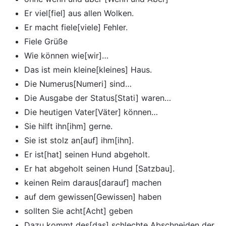
Er viel[fiel] aus allen Wolken.
Er macht fiele[viele] Fehler.
Fiele Grüße
Wie können wie[wir]…
Das ist mein kleine[kleines] Haus.
Die Numerus[Numeri] sind…
Die Ausgabe der Status[Stati] waren…
Die heutigen Vater[Väter] können…
Sie hilft ihn[ihm] gerne.
Sie ist stolz an[auf] ihm[ihn].
Er ist[hat] seinen Hund abgeholt.
Er hat abgeholt seinen Hund [Satzbau].
keinen Reim daraus[darauf] machen
auf dem gewissen[Gewissen] haben
sollten Sie acht[Acht] geben
Dazu kommt des[das] schlechte Abschneiden der