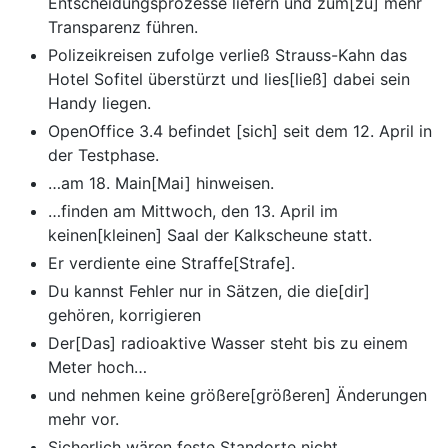
Entscheidungsprozesse liefern und zum[zu] mehr
Transparenz führen.
Polizeikreisen zufolge verließ Strauss-Kahn das
Hotel Sofitel überstürzt und lies[ließ] dabei sein
Handy liegen.
OpenOffice 3.4 befindet [sich] seit dem 12. April in
der Testphase.
…am 18. Main[Mai] hinweisen.
…finden am Mittwoch, den 13. April im
keinen[kleinen] Saal der Kalkscheune statt.
Er verdiente eine Straffe[Strafe].
Du kannst Fehler nur in Sätzen, die die[dir]
gehören, korrigieren
Der[Das] radioaktive Wasser steht bis zu einem
Meter hoch…
und nehmen keine größere[größeren] Änderungen
mehr vor.
Sicherlich wären feste Standorte nicht