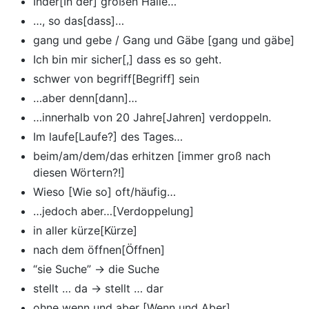
Inder[In der] großen Halle…
…, so das[dass]…
gang und gebe / Gang und Gäbe [gang und gäbe]
Ich bin mir sicher[,] dass es so geht.
schwer von begriff[Begriff] sein
…aber denn[dann]…
…innerhalb von 20 Jahre[Jahren] verdoppeln.
Im laufe[Laufe?] des Tages…
beim/am/dem/das erhitzen [immer groß nach
diesen Wörtern?!]
Wieso [Wie so] oft/häufig…
…jedoch aber…[Verdoppelung]
in aller kürze[Kürze]
nach dem öffnen[Öffnen]
“sie Suche” -> die Suche
stellt … da -> stellt … dar
ohne wenn und aber [Wenn und Aber]