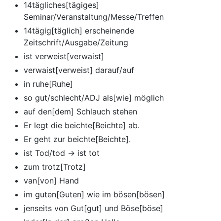
14tägliches[tägiges]
Seminar/Veranstaltung/Messe/Treffen
14tägig[täglich] erscheinende
Zeitschrift/Ausgabe/Zeitung
ist verweist[verwaist]
verwaist[verweist] darauf/auf
in ruhe[Ruhe]
so gut/schlecht/ADJ als[wie] möglich
auf den[dem] Schlauch stehen
Er legt die beichte[Beichte] ab.
Er geht zur beichte[Beichte].
ist Tod/tod -> ist tot
zum trotz[Trotz]
van[von] Hand
im guten[Guten] wie im bösen[bösen]
jenseits von Gut[gut] und Böse[böse]