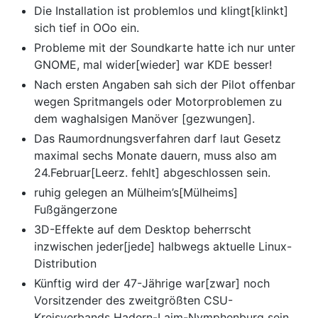
Die Installation ist problemlos und klingt[klinkt]
sich tief in OOo ein.
Probleme mit der Soundkarte hatte ich nur unter
GNOME, mal wider[wieder] war KDE besser!
Nach ersten Angaben sah sich der Pilot offenbar
wegen Spritmangels oder Motorproblemen zu
dem waghalsigen Manöver [gezwungen].
Das Raumordnungsverfahren darf laut Gesetz
maximal sechs Monate dauern, muss also am
24.Februar[Leerz. fehlt] abgeschlossen sein.
ruhig gelegen an Mülheim’s[Mülheims]
Fußgängerzone
3D-Effekte auf dem Desktop beherrscht
inzwischen jeder[jede] halbwegs aktuelle Linux-
Distribution
Künftig wird der 47-Jährige war[zwar] noch
Vorsitzender des zweitgrößten CSU-
Kreisverbands Hadern-Laim-Nymphenburg sein, …